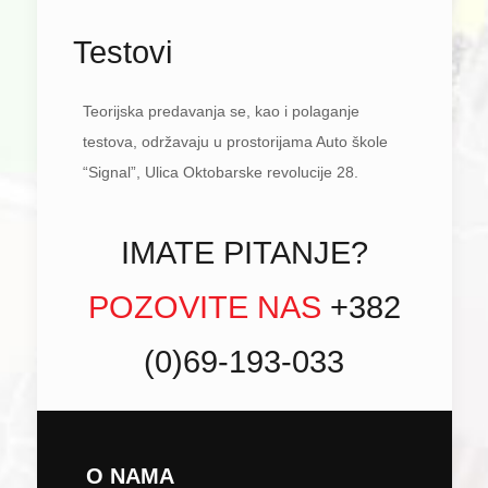
Testovi
Teorijska predavanja se, kao i polaganje
testova, održavaju u prostorijama Auto škole
“Signal”, Ulica Oktobarske revolucije 28.
IMATE PITANJE?
POZOVITE NAS
+382
(0)69-193-033
O NAMA