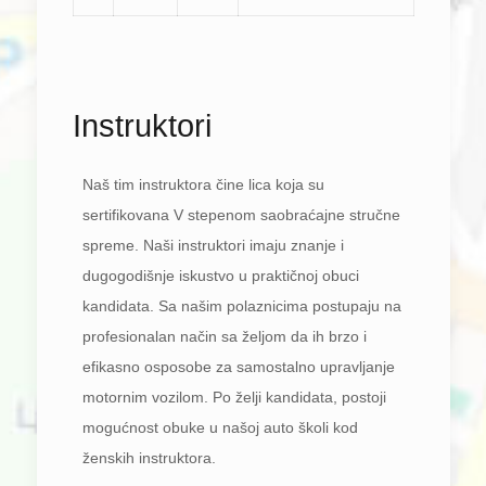
Instruktori
Naš tim instruktora čine lica koja su
sertifikovana V stepenom saobraćajne stručne
spreme. Naši instruktori imaju znanje i
dugogodišnje iskustvo u praktičnoj obuci
kandidata. Sa našim polaznicima postupaju na
profesionalan način sa željom da ih brzo i
efikasno osposobe za samostalno upravljanje
motornim vozilom. Po želji kandidata, postoji
mogućnost obuke u našoj auto školi kod
ženskih instruktora.