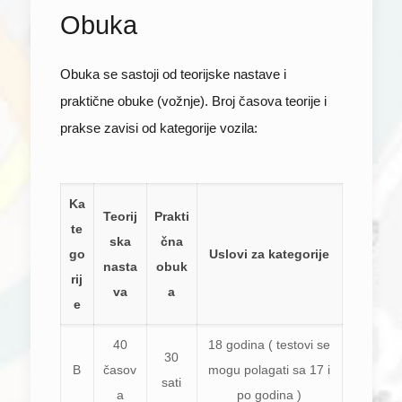
Obuka
Obuka se sastoji od teorijske nastave i
praktične obuke (vožnje). Broj časova teorije i
prakse zavisi od kategorije vozila:
Ka
Teorij
Prakti
te
ska
čna
go
Uslovi za kategorije
nasta
obuk
rij
va
a
e
40
18 godina ( testovi se
30
B
časov
mogu polagati sa 17 i
sati
a
po godina )