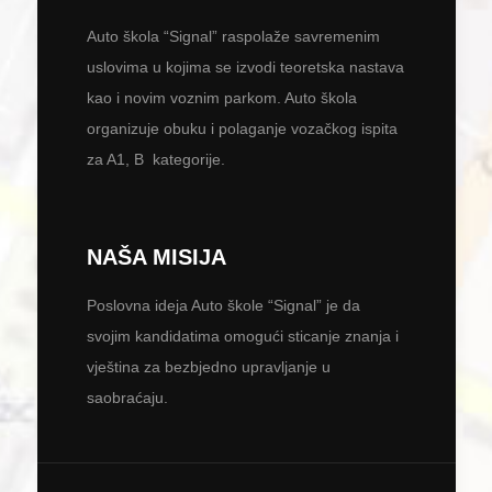
Auto škola “Signal” raspolaže savremenim
uslovima u kojima se izvodi teoretska nastava
kao i novim voznim parkom. Auto škola
organizuje obuku i polaganje vozačkog ispita
za A1, B kategorije.
NAŠA MISIJA
Poslovna ideja Auto škole “Signal” je da
svojim kandidatima omogući sticanje znanja i
vještina za bezbjedno upravljanje u
saobraćaju.